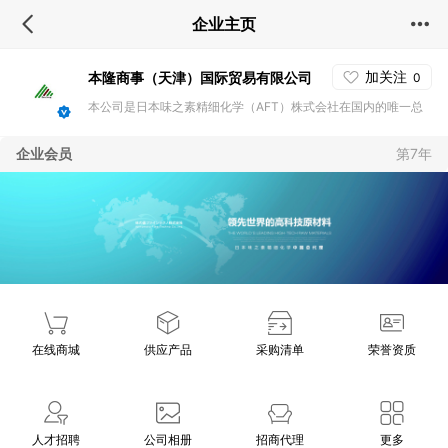
企业主页
加关注
本隆商事（天津）国际贸易有限公司
0
本公司是日本味之素精细化学（AFT）株式会社在国内的唯一总
代理，主要在国内销售AFT的几大系列化学添加剂产品——单组
企业会员
第7年
份环氧固化剂（AJICURE PN-23等）、高效颜料分散剂（AJISP
ER PB821）、偶联剂、一液性热固化环氧粘接剂、塑料用热稳定
剂（如ABS、PS、PP、PVC等）、聚酰亚胺薄膜填料等。
在线商城
供应产品
采购清单
荣誉资质
人才招聘
公司相册
招商代理
更多